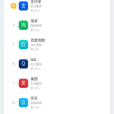
支付宝
3
生活服务
⬇ 6亿+
淘宝
4
网络购物
⬇ 5亿+
百度地图
5
出行导航
⬇ 3亿+
QQ
6
社交通讯
⬇ 8亿+
美团
7
生活服务
⬇ 3亿+
京东
8
网络购物
⬇ 4亿+