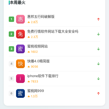
本周最火
惠邦五行码破解版
↑
1
🔥 2.8万
免费行情软件网站下载大全安全吗
↓
2
🔥 2.3万
蜜桃视频网站
↓
3
🔥 1602
快播4.0精简版
↓
4
🔥 9056
iphone软件下载排行
↓
5
🔥 7833
蜜桃网999
↑
6
🔥 1.3万