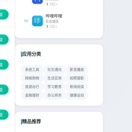
⬇ 2亿+
载
哔哩哔哩
10
影音播放
⬇ 2亿+
载
应用分类
载
系统工具
社交通讯
影音播放
网络购物
生活实用
拍照摄影
旅游出行
学习教育
新闻阅读
载
金融理财
办公商务
健康运动
载
精品推荐