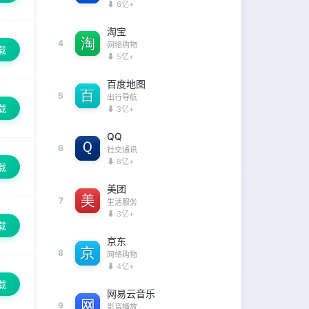
⬇ 6亿+
淘宝
4
网络购物
载
⬇ 5亿+
百度地图
5
出行导航
载
⬇ 3亿+
QQ
6
社交通讯
⬇ 8亿+
载
美团
7
生活服务
⬇ 3亿+
载
京东
8
网络购物
⬇ 4亿+
载
网易云音乐
9
影音播放