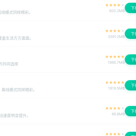
★
★
★
★
★
下
500.2MB
离线模式同样精彩。
★
★
★
★
★
下
3591.2MB
覆盖生活方方面面。
★
★
★
★
★
下
1995.7MB
人的共同选择
★
★
★
★
★
下
1819.5MB
，离线模式同样精彩。
★
★
★
★
★
下
66.8MB
动速度明显提升。
★
★
★
★
★