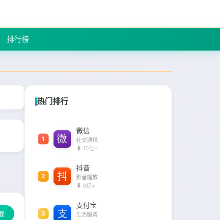
排行榜
热门排行
微信
1
社交通讯
⬇ 10亿+
抖音
2
影音播放
⬇ 8亿+
支付宝
载
3
生活服务