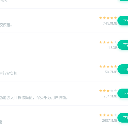
来探索
★
★
★
★
★
下
745.9MB
佼佼者。
★
★
★
★
★
下
1.8GB
★
★
★
★
★
下
50.7MB
台运行零负担
★
★
★
★
★
下
284.1MB
功能强大且操作简便，深受千万用户信赖。
★
★
★
★
★
下
2687.1MB
能