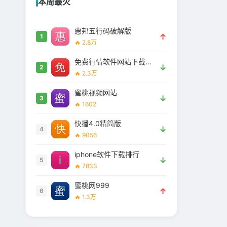
本周最火
惠邦五行码破解版
↑
1
🔥 2.8万
免费行情软件网站下载大全安全吗
↓
2
🔥 2.3万
蜜桃视频网站
↓
3
🔥 1602
快播4.0精简版
↓
4
🔥 9056
iphone软件下载排行
↓
5
🔥 7833
蜜桃网999
↑
6
🔥 1.3万