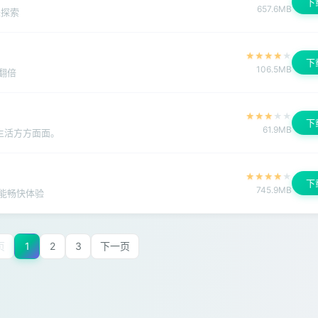
下
657.6MB
来探索
★
★
★
★
★
下
106.5MB
翻倍
★
★
★
★
★
下
61.9MB
生活方方面面。
★
★
★
★
★
下
745.9MB
能畅快体验
页
1
2
3
下一页