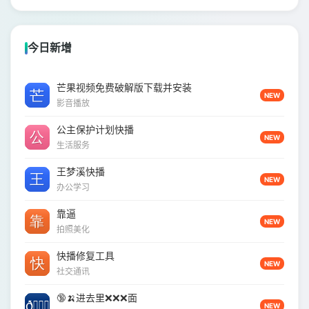
今日新增
芒果视频免费破解版下载并安装
NEW
影音播放
公主保护计划快播
NEW
生活服务
王梦溪快播
NEW
办公学习
靠逼
NEW
拍照美化
快播修复工具
NEW
社交通讯
🔞🍌进去里❌❌❌面
NEW