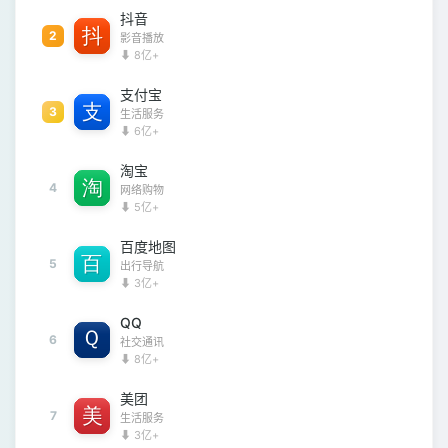
抖音
2
影音播放
⬇ 8亿+
支付宝
3
生活服务
⬇ 6亿+
淘宝
4
网络购物
⬇ 5亿+
百度地图
5
出行导航
⬇ 3亿+
QQ
6
社交通讯
⬇ 8亿+
美团
7
生活服务
⬇ 3亿+