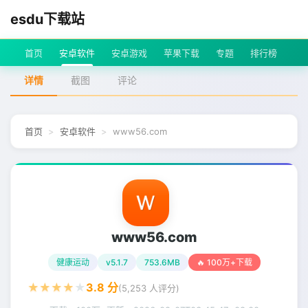
esdu下载站
首页
安卓软件
安卓游戏
苹果下载
专题
排行榜
详情
截图
评论
首页
安卓软件
www56.com
www56.com
健康运动
v5.1.7
753.6MB
🔥 100万+下载
★
★
★
★
★
3.8
分
(
5,253
人评分)